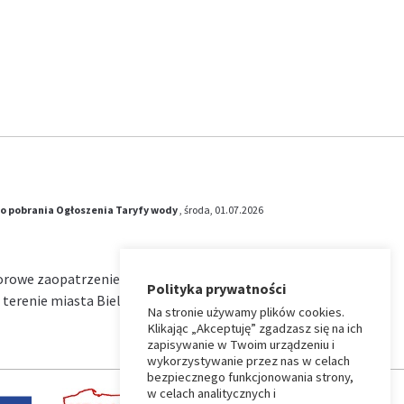
o pobrania
Ogłoszenia
Taryfy wody
, środa, 01.07.2026
iorowe zaopatrzenie w wodę i zbiorowe
Polityka prywatności
terenie miasta Bielsk Podlaski na okres od …
Na stronie używamy plików cookies.
Klikając „Akceptuję” zgadzasz się na ich
zapisywanie w Twoim urządzeniu i
wykorzystywanie przez nas w celach
bezpiecznego funkcjonowania strony,
w celach analitycznych i