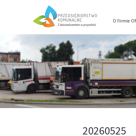
Menu
szybkiego
O firmie
Of
dostępu
20260525