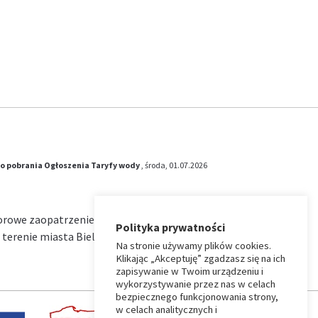
o pobrania
Ogłoszenia
Taryfy wody
, środa, 01.07.2026
iorowe zaopatrzenie w wodę i zbiorowe
Polityka prywatności
terenie miasta Bielsk Podlaski na okres od …
Na stronie używamy plików cookies.
Klikając „Akceptuję” zgadzasz się na ich
zapisywanie w Twoim urządzeniu i
wykorzystywanie przez nas w celach
bezpiecznego funkcjonowania strony,
w celach analitycznych i