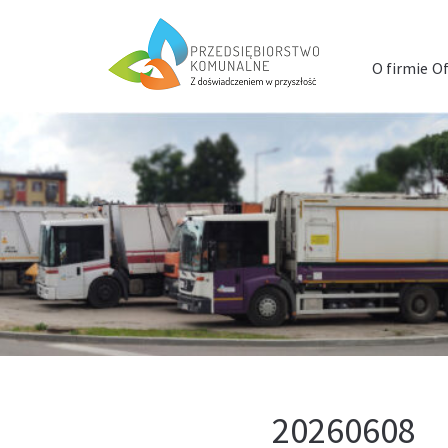
Menu
szybkiego
O firmie
Of
dostępu
20260608