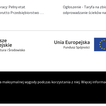
acy: Pełny etat
Ogłoszenie - Taryfa na zb
ł brutto Przedsiębiorstwo …
odprowadzanie ścieków na 
a maksymalnej wygody podczas korzystania z niej. Więcej informacj