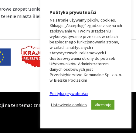
iorowe zaopatrzenie w wodę i zbiorowe
Polityka prywatności
terenie miasta Bielsk Podlaski na okres od …
Na stronie używamy plików cookies.
Klikając „Akceptuję” zgadzasz się na ich
zapisywanie w Twoim urządzeniu i
wykorzystywanie przez nas w celach
bezpiecznego funkcjonowania strony,
w celach analitycznych i
statystycznych, reklamowych i
dostosowywania strony do potrzeb
Użytkowników. Administratorem
danych osobowych jest
Przedsiębiorstwo Komunalne Sp. z o. o.
w Bielsku Podlaskim
Polityka prywatności
i na ten temat znajduje się na stronie zawierającej naszą
Ustawienia cookies
Akceptuję