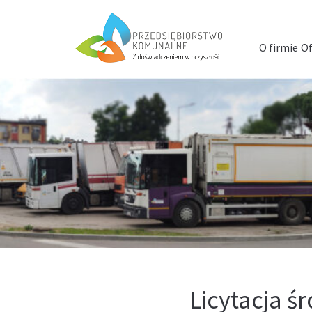
Menu
szybkiego
O firmie
Of
dostępu
Licytacja ś