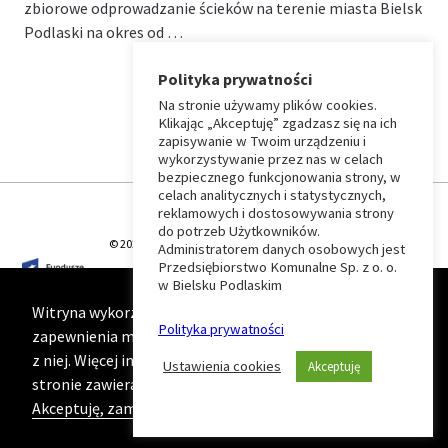
zbiorowe odprowadzanie ścieków na terenie miasta Bielsk
Podlaski na okres od …
Polityka prywatności
Na stronie używamy plików cookies.
⏶
Klikając „Akceptuję” zgadzasz się na ich
zapisywanie w Twoim urządzeniu i
wykorzystywanie przez nas w celach
Wróć
bezpiecznego funkcjonowania strony, w
celach analitycznych i statystycznych,
do
reklamowych i dostosowywania strony
do potrzeb Użytkowników.
© 2026 T-Matic Grupa Computer Plus Sp. z o.o.
Administratorem danych osobowych jest
początku
Przedsiębiorstwo Komunalne Sp. z o. o.
w Bielsku Podlaskim
strony
Witryna wykorzystuje ciasteczka (cookies) w celu
Polityka prywatności
zapewnienia maksymalnej wygody podczas korzystania
z niej. Więcej informacji na ten temat znajduje się na
Ustawienia cookies
Akceptuję
stronie zawierającej naszą
Politykę prywatności
Akceptuję, zamknij komunikat