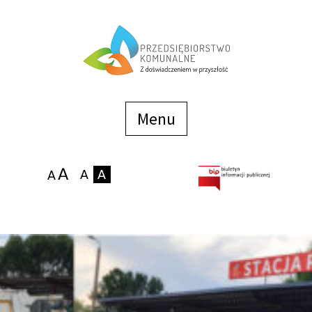
Menu
szybkiego
dostępu
Menu
Strona główna
O firmie
Zakłady
Podaj stan wodomierza
eBOK