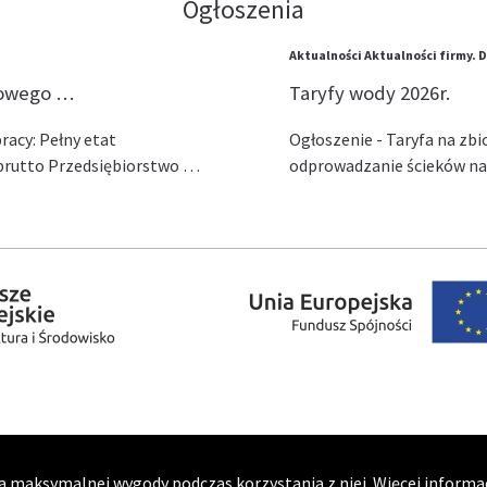
Ogłoszenia
Aktualności
Aktualności firmy.
D
lowego …
Taryfy wody 2026r.
acy: Pełny etat
Ogłoszenie - Taryfa na zb
ł brutto Przedsiębiorstwo …
odprowadzanie ścieków na 
a maksymalnej wygody podczas korzystania z niej. Więcej informacj