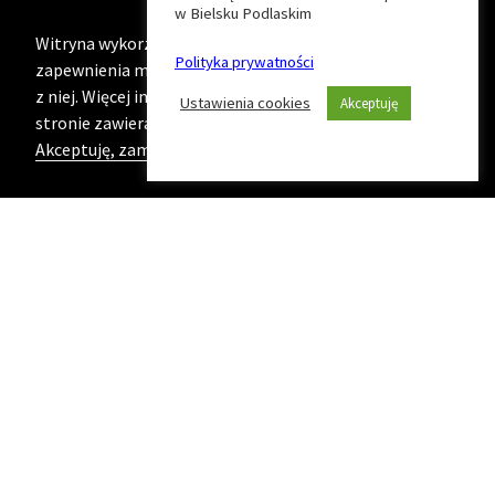
w Bielsku Podlaskim
strony
Witryna wykorzystuje ciasteczka (cookies) w celu
Polityka prywatności
zapewnienia maksymalnej wygody podczas korzystania
z niej. Więcej informacji na ten temat znajduje się na
Ustawienia cookies
Akceptuję
stronie zawierającej naszą
Politykę prywatności
Akceptuję, zamknij komunikat