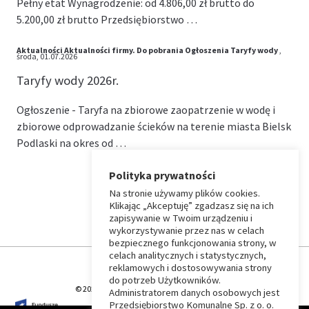
Pełny etat Wynagrodzenie: od 4.806,00 zł brutto do
5.200,00 zł brutto Przedsiębiorstwo …
Aktualności
Aktualności firmy.
Do pobrania
Ogłoszenia
Taryfy wody
,
środa, 01.07.2026
Taryfy wody 2026r.
Ogłoszenie - Taryfa na zbiorowe zaopatrzenie w wodę i
zbiorowe odprowadzanie ścieków na terenie miasta Bielsk
Podlaski na okres od …
Polityka prywatności
Na stronie używamy plików cookies.
⏶
Klikając „Akceptuję” zgadzasz się na ich
zapisywanie w Twoim urządzeniu i
wykorzystywanie przez nas w celach
Wróć
bezpiecznego funkcjonowania strony, w
celach analitycznych i statystycznych,
do
reklamowych i dostosowywania strony
do potrzeb Użytkowników.
© 2026 T-Matic Grupa Computer Plus Sp. z o.o.
Administratorem danych osobowych jest
początku
Przedsiębiorstwo Komunalne Sp. z o. o.