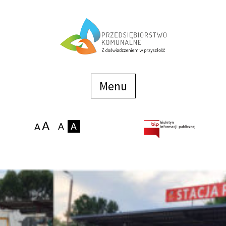
Menu
szybkiego
dostępu
Menu
Strona główna
O firmie
Zakłady
Podaj stan wodomierza
eBOK