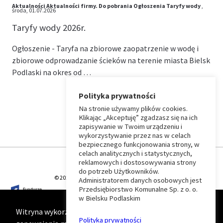
Aktualności
Aktualności firmy.
Do pobrania
Ogłoszenia
Taryfy wody
,
środa, 01.07.2026
Taryfy wody 2026r.
Ogłoszenie - Taryfa na zbiorowe zaopatrzenie w wodę i
zbiorowe odprowadzanie ścieków na terenie miasta Bielsk
Podlaski na okres od …
Polityka prywatności
Na stronie używamy plików cookies.
⏶
Klikając „Akceptuję” zgadzasz się na ich
zapisywanie w Twoim urządzeniu i
wykorzystywanie przez nas w celach
Wróć
bezpiecznego funkcjonowania strony, w
celach analitycznych i statystycznych,
do
reklamowych i dostosowywania strony
do potrzeb Użytkowników.
© 2026 T-Matic Grupa Computer Plus Sp. z o.o.
Administratorem danych osobowych jest
początku
Przedsiębiorstwo Komunalne Sp. z o. o.
w Bielsku Podlaskim
strony
Witryna wykorzystuje ciasteczka (cookies) w celu
Polityka prywatności