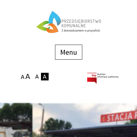
Menu
szybkiego
dostępu
Menu
Strona główna
O firmie
Zakłady
Podaj stan wodomierza
eBOK