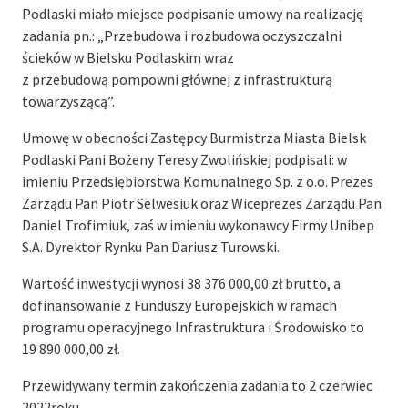
Podlaski miało miejsce podpisanie umowy na realizację
zadania pn.: „Przebudowa i rozbudowa oczyszczalni
ścieków w Bielsku Podlaskim wraz
z przebudową pompowni głównej z infrastrukturą
towarzyszącą”.
Umowę w obecności Zastępcy Burmistrza Miasta Bielsk
Podlaski Pani Bożeny Teresy Zwolińskiej podpisali: w
imieniu Przedsiębiorstwa Komunalnego Sp. z o.o. Prezes
Zarządu Pan Piotr Selwesiuk oraz Wiceprezes Zarządu Pan
Daniel Trofimiuk, zaś w imieniu wykonawcy Firmy Unibep
S.A. Dyrektor Rynku Pan Dariusz Turowski.
Wartość inwestycji wynosi 38 376 000,00 zł brutto, a
dofinansowanie z Funduszy Europejskich w ramach
programu operacyjnego Infrastruktura i Środowisko to
19 890 000,00 zł.
Przewidywany termin zakończenia zadania to 2 czerwiec
2022roku.