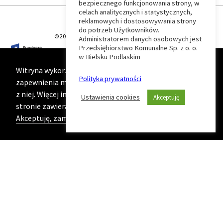
Wróć
bezpiecznego funkcjonowania strony, w
celach analitycznych i statystycznych,
do
reklamowych i dostosowywania strony
do potrzeb Użytkowników.
© 2026 T-Matic Grupa Computer Plus Sp. z o.o.
Administratorem danych osobowych jest
początku
Przedsiębiorstwo Komunalne Sp. z o. o.
w Bielsku Podlaskim
strony
Witryna wykorzystuje ciasteczka (cookies) w celu
Polityka prywatności
zapewnienia maksymalnej wygody podczas korzystania
z niej. Więcej informacji na ten temat znajduje się na
Ustawienia cookies
Akceptuję
stronie zawierającej naszą
Politykę prywatności
Akceptuję, zamknij komunikat