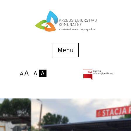
Menu
szybkiego
dostępu
Menu
Strona główna
O firmie
Zakłady
Podaj stan wodomierza
eBOK