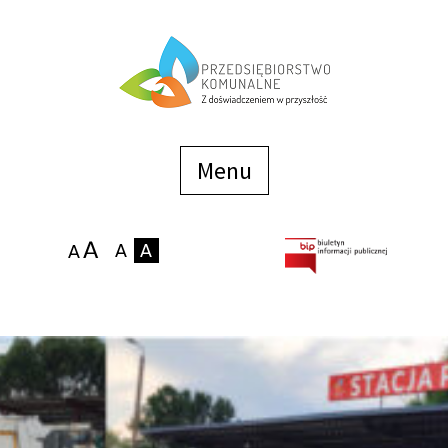
Menu
szybkiego
dostępu
Menu
Strona główna
O firmie
Zakłady
Podaj stan wodomierza
eBOK