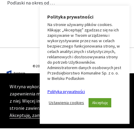
Podlaski na okres od …
Polityka prywatności
Na stronie używamy plików cookies.
⏶
Klikając „Akceptuję” zgadzasz się na ich
zapisywanie w Twoim urządzeniu i
wykorzystywanie przez nas w celach
Wróć
bezpiecznego funkcjonowania strony, w
celach analitycznych i statystycznych,
do
reklamowych i dostosowywania strony
do potrzeb Użytkowników.
© 2026 T-Matic Grupa Computer Plus Sp. z o.o.
Administratorem danych osobowych jest
początku
Przedsiębiorstwo Komunalne Sp. z o. o.
w Bielsku Podlaskim
strony
Witryna wykorzystuje ciasteczka (cookies) w celu
Polityka prywatności
zapewnienia maksymalnej wygody podczas korzystania
z niej. Więcej informacji na ten temat znajduje się na
Ustawienia cookies
Akceptuję
stronie zawierającej naszą
Politykę prywatności
Akceptuję, zamknij komunikat