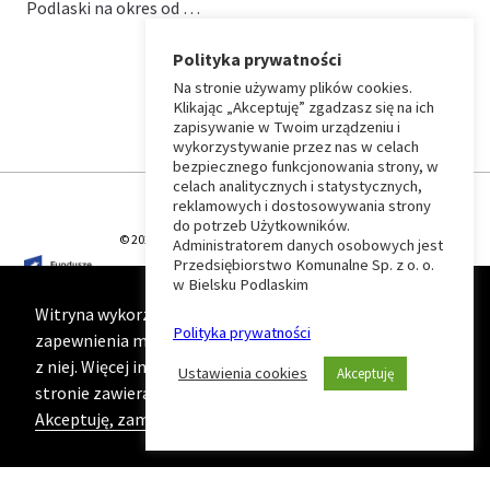
Podlaski na okres od …
Polityka prywatności
Na stronie używamy plików cookies.
⏶
Klikając „Akceptuję” zgadzasz się na ich
zapisywanie w Twoim urządzeniu i
wykorzystywanie przez nas w celach
Wróć
bezpiecznego funkcjonowania strony, w
celach analitycznych i statystycznych,
do
reklamowych i dostosowywania strony
do potrzeb Użytkowników.
© 2026 T-Matic Grupa Computer Plus Sp. z o.o.
Administratorem danych osobowych jest
początku
Przedsiębiorstwo Komunalne Sp. z o. o.
w Bielsku Podlaskim
strony
Witryna wykorzystuje ciasteczka (cookies) w celu
Polityka prywatności
zapewnienia maksymalnej wygody podczas korzystania
z niej. Więcej informacji na ten temat znajduje się na
Ustawienia cookies
Akceptuję
stronie zawierającej naszą
Politykę prywatności
Akceptuję, zamknij komunikat