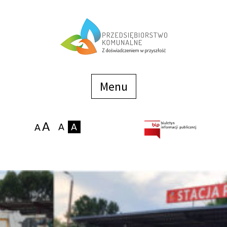
Menu
szybkiego
dostępu
Menu
Strona główna
O firmie
Zakłady
Podaj stan wodomierza
eBOK