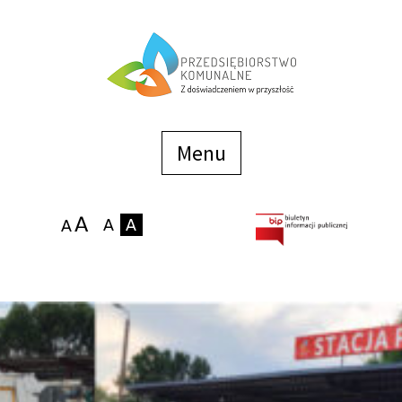
Menu
szybkiego
dostępu
Menu
Strona główna
O firmie
Zakłady
Podaj stan wodomierza
eBOK