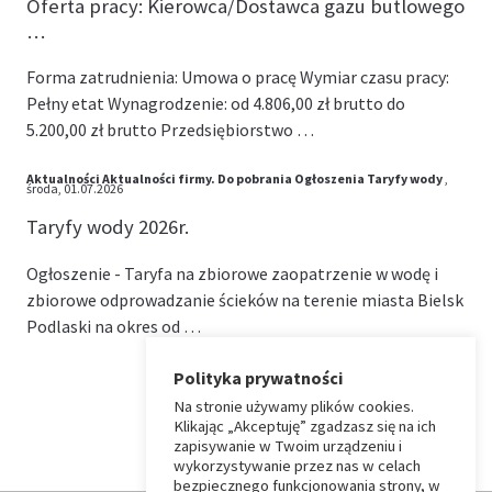
Oferta pracy: Kierowca/Dostawca gazu butlowego
…
Forma zatrudnienia: Umowa o pracę Wymiar czasu pracy:
Pełny etat Wynagrodzenie: od 4.806,00 zł brutto do
5.200,00 zł brutto Przedsiębiorstwo …
Aktualności
Aktualności firmy.
Do pobrania
Ogłoszenia
Taryfy wody
,
środa, 01.07.2026
Taryfy wody 2026r.
Ogłoszenie - Taryfa na zbiorowe zaopatrzenie w wodę i
zbiorowe odprowadzanie ścieków na terenie miasta Bielsk
Podlaski na okres od …
Polityka prywatności
Na stronie używamy plików cookies.
⏶
Klikając „Akceptuję” zgadzasz się na ich
zapisywanie w Twoim urządzeniu i
wykorzystywanie przez nas w celach
Wróć
bezpiecznego funkcjonowania strony, w