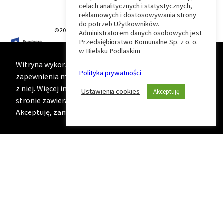
celach analitycznych i statystycznych,
do
reklamowych i dostosowywania strony
do potrzeb Użytkowników.
© 2026 T-Matic Grupa Computer Plus Sp. z o.o.
Administratorem danych osobowych jest
początku
Przedsiębiorstwo Komunalne Sp. z o. o.
w Bielsku Podlaskim
strony
Witryna wykorzystuje ciasteczka (cookies) w celu
Polityka prywatności
zapewnienia maksymalnej wygody podczas korzystania
z niej. Więcej informacji na ten temat znajduje się na
Ustawienia cookies
Akceptuję
stronie zawierającej naszą
Politykę prywatności
Akceptuję, zamknij komunikat