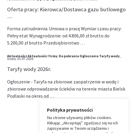
Oferta pracy: Kierowca/Dostawca gazu butlowego
…
Forma zatrudnienia: Umowa o pracę Wymiar czasu pracy:
Pełny etat Wynagrodzenie: od 4.806,00 zł brutto do
5.200,00 zł brutto Przedsiębiorstwo …
Aktualności
Aktualności firmy.
Do pobrania
Ogłoszenia
Taryfy wody
,
środa, 01.07.2026
Taryfy wody 2026r.
Ogłoszenie - Taryfa na zbiorowe zaopatrzenie w wodę i
zbiorowe odprowadzanie ścieków na terenie miasta Bielsk
Podlaski na okres od …
Polityka prywatności
Na stronie używamy plików cookies.
⏶
Klikając „Akceptuję” zgadzasz się na ich
zapisywanie w Twoim urządzeniu i