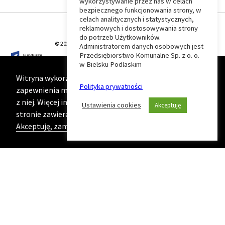
wykorzystywanie przez nas w celach
Wróć
bezpiecznego funkcjonowania strony, w
celach analitycznych i statystycznych,
do
reklamowych i dostosowywania strony
do potrzeb Użytkowników.
© 2026 T-Matic Grupa Computer Plus Sp. z o.o.
Administratorem danych osobowych jest
początku
Przedsiębiorstwo Komunalne Sp. z o. o.
w Bielsku Podlaskim
strony
Witryna wykorzystuje ciasteczka (cookies) w celu
Polityka prywatności
zapewnienia maksymalnej wygody podczas korzystania
z niej. Więcej informacji na ten temat znajduje się na
Ustawienia cookies
Akceptuję
stronie zawierającej naszą
Politykę prywatności
Akceptuję, zamknij komunikat