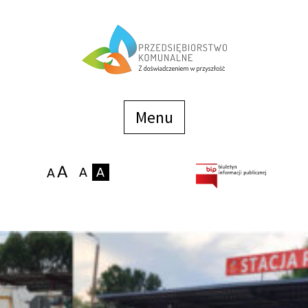
Menu
szybkiego
dostępu
Menu
Strona główna
O firmie
Zakłady
Podaj stan wodomierza
eBOK