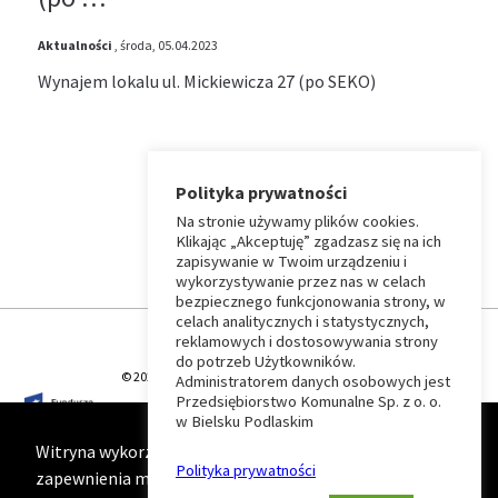
Aktualności
, środa, 05.04.2023
Wynajem lokalu ul. Mickiewicza 27 (po SEKO)
Polityka prywatności
Na stronie używamy plików cookies.
⏶
Klikając „Akceptuję” zgadzasz się na ich
zapisywanie w Twoim urządzeniu i
wykorzystywanie przez nas w celach
Wróć
bezpiecznego funkcjonowania strony, w
celach analitycznych i statystycznych,
do
reklamowych i dostosowywania strony
do potrzeb Użytkowników.
© 2026 T-Matic Grupa Computer Plus Sp. z o.o.
Administratorem danych osobowych jest
początku
Przedsiębiorstwo Komunalne Sp. z o. o.
w Bielsku Podlaskim
strony
Witryna wykorzystuje ciasteczka (cookies) w celu
Polityka prywatności
zapewnienia maksymalnej wygody podczas korzystania