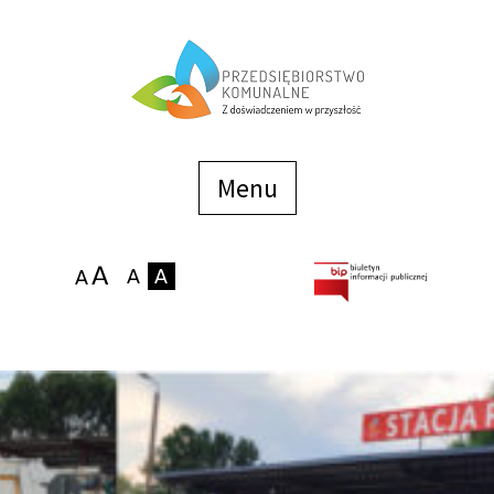
Menu
szybkiego
dostępu
Menu
Strona główna
O firmie
Zakłady
Podaj stan wodomierza
eBOK