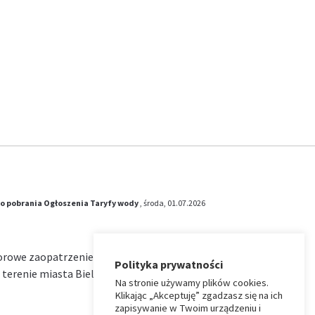
o pobrania
Ogłoszenia
Taryfy wody
, środa, 01.07.2026
iorowe zaopatrzenie w wodę i zbiorowe
Polityka prywatności
terenie miasta Bielsk Podlaski na okres od …
Na stronie używamy plików cookies.
Klikając „Akceptuję” zgadzasz się na ich
zapisywanie w Twoim urządzeniu i