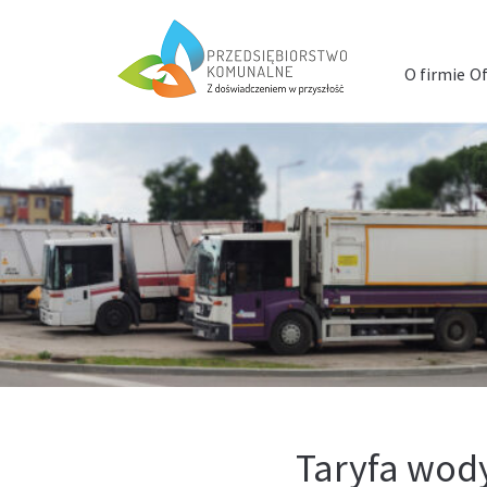
Menu
szybkiego
O firmie
Of
dostępu
Taryfa wody