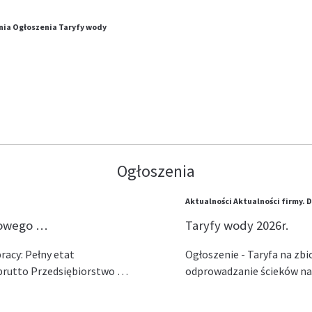
nia
Ogłoszenia
Taryfy wody
Ogłoszenia
Aktualności
Aktualności firmy.
D
lowego …
Taryfy wody 2026r.
acy: Pełny etat
Ogłoszenie - Taryfa na zb
ł brutto Przedsiębiorstwo …
odprowadzanie ścieków na 