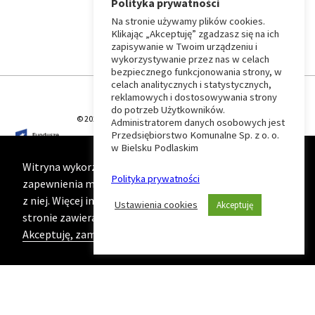
Polityka prywatności
Na stronie używamy plików cookies.
⏶
Klikając „Akceptuję” zgadzasz się na ich
zapisywanie w Twoim urządzeniu i
wykorzystywanie przez nas w celach
Wróć
bezpiecznego funkcjonowania strony, w
celach analitycznych i statystycznych,
do
reklamowych i dostosowywania strony
do potrzeb Użytkowników.
© 2026 T-Matic Grupa Computer Plus Sp. z o.o.
Administratorem danych osobowych jest
początku
Przedsiębiorstwo Komunalne Sp. z o. o.
w Bielsku Podlaskim
strony
Witryna wykorzystuje ciasteczka (cookies) w celu
Polityka prywatności
zapewnienia maksymalnej wygody podczas korzystania
z niej. Więcej informacji na ten temat znajduje się na
Ustawienia cookies
Akceptuję
stronie zawierającej naszą
Politykę prywatności
Akceptuję, zamknij komunikat