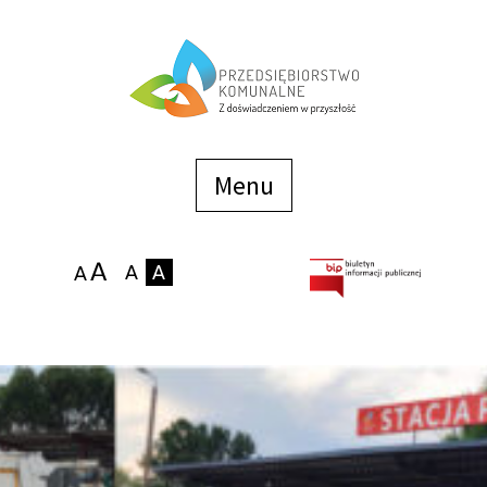
Menu
szybkiego
dostępu
Menu
Strona główna
O firmie
Zakłady
Podaj stan wodomierza
eBOK