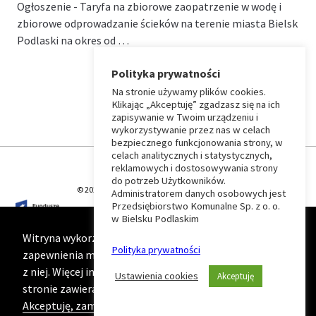
Ogłoszenie - Taryfa na zbiorowe zaopatrzenie w wodę i
zbiorowe odprowadzanie ścieków na terenie miasta Bielsk
Podlaski na okres od …
Polityka prywatności
Na stronie używamy plików cookies.
⏶
Klikając „Akceptuję” zgadzasz się na ich
zapisywanie w Twoim urządzeniu i
wykorzystywanie przez nas w celach
Wróć
bezpiecznego funkcjonowania strony, w
celach analitycznych i statystycznych,
do
reklamowych i dostosowywania strony
do potrzeb Użytkowników.
© 2026 T-Matic Grupa Computer Plus Sp. z o.o.
Administratorem danych osobowych jest
początku
Przedsiębiorstwo Komunalne Sp. z o. o.
w Bielsku Podlaskim
strony
Witryna wykorzystuje ciasteczka (cookies) w celu
Polityka prywatności
zapewnienia maksymalnej wygody podczas korzystania
z niej. Więcej informacji na ten temat znajduje się na
Ustawienia cookies
Akceptuję
stronie zawierającej naszą
Politykę prywatności
Akceptuję, zamknij komunikat