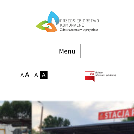
Menu
szybkiego
dostępu
Menu
Strona główna
O firmie
Zakłady
Podaj stan wodomierza
eBOK