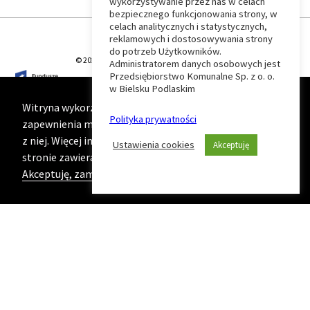
wykorzystywanie przez nas w celach
Wróć
bezpiecznego funkcjonowania strony, w
celach analitycznych i statystycznych,
do
reklamowych i dostosowywania strony
do potrzeb Użytkowników.
© 2026 T-Matic Grupa Computer Plus Sp. z o.o.
Administratorem danych osobowych jest
początku
Przedsiębiorstwo Komunalne Sp. z o. o.
w Bielsku Podlaskim
strony
Witryna wykorzystuje ciasteczka (cookies) w celu
Polityka prywatności
zapewnienia maksymalnej wygody podczas korzystania
z niej. Więcej informacji na ten temat znajduje się na
Ustawienia cookies
Akceptuję
stronie zawierającej naszą
Politykę prywatności
Akceptuję, zamknij komunikat