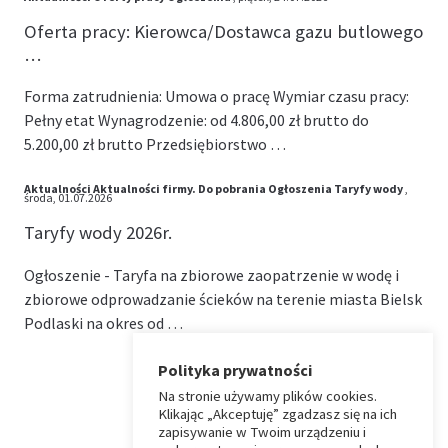
Oferta pracy: Kierowca/Dostawca gazu butlowego
…
Forma zatrudnienia: Umowa o pracę Wymiar czasu pracy:
Pełny etat Wynagrodzenie: od 4.806,00 zł brutto do
5.200,00 zł brutto Przedsiębiorstwo …
Aktualności
Aktualności firmy.
Do pobrania
Ogłoszenia
Taryfy wody
,
środa, 01.07.2026
Taryfy wody 2026r.
Ogłoszenie - Taryfa na zbiorowe zaopatrzenie w wodę i
zbiorowe odprowadzanie ścieków na terenie miasta Bielsk
Podlaski na okres od …
Polityka prywatności
Na stronie używamy plików cookies.
⏶
Klikając „Akceptuję” zgadzasz się na ich
zapisywanie w Twoim urządzeniu i