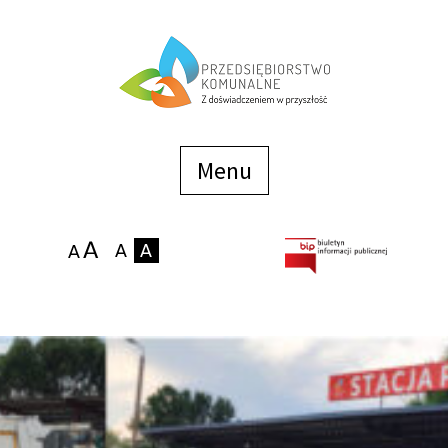
Menu
szybkiego
dostępu
Menu
Strona główna
O firmie
Zakłady
Podaj stan wodomierza
eBOK