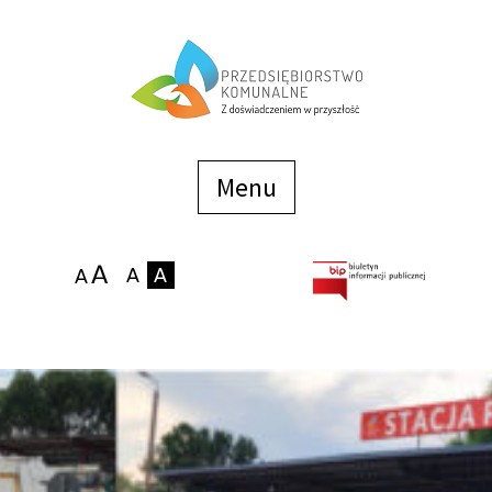
Menu
szybkiego
dostępu
Menu
Strona główna
O firmie
Zakłady
Podaj stan wodomierza
eBOK