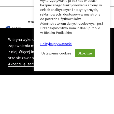
wykorzystywanie przez nas w celach
Wróć
bezpiecznego funkcjonowania strony, w
celach analitycznych i statystycznych,
do
reklamowych i dostosowywania strony
do potrzeb Użytkowników.
© 2026 T-Matic Grupa Computer Plus Sp. z o.o.
Administratorem danych osobowych jest
początku
Przedsiębiorstwo Komunalne Sp. z o. o.
w Bielsku Podlaskim
strony
Witryna wykorzystuje ciasteczka (cookies) w celu
Polityka prywatności
zapewnienia maksymalnej wygody podczas korzystania
z niej. Więcej informacji na ten temat znajduje się na
Ustawienia cookies
Akceptuję
stronie zawierającej naszą
Politykę prywatności
Akceptuję, zamknij komunikat