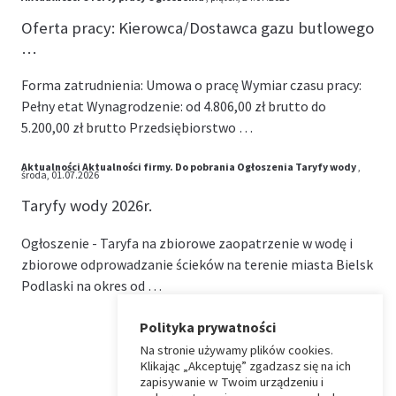
Oferta pracy: Kierowca/Dostawca gazu butlowego
…
Forma zatrudnienia: Umowa o pracę Wymiar czasu pracy:
Pełny etat Wynagrodzenie: od 4.806,00 zł brutto do
5.200,00 zł brutto Przedsiębiorstwo …
Aktualności
Aktualności firmy.
Do pobrania
Ogłoszenia
Taryfy wody
,
środa, 01.07.2026
Taryfy wody 2026r.
Ogłoszenie - Taryfa na zbiorowe zaopatrzenie w wodę i
zbiorowe odprowadzanie ścieków na terenie miasta Bielsk
Podlaski na okres od …
Polityka prywatności
Na stronie używamy plików cookies.
⏶
Klikając „Akceptuję” zgadzasz się na ich
zapisywanie w Twoim urządzeniu i