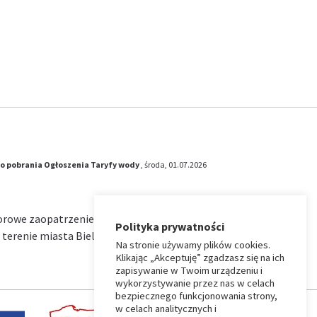
o pobrania
Ogłoszenia
Taryfy wody
, środa, 01.07.2026
iorowe zaopatrzenie w wodę i zbiorowe
Polityka prywatności
terenie miasta Bielsk Podlaski na okres od …
Na stronie używamy plików cookies.
Klikając „Akceptuję” zgadzasz się na ich
zapisywanie w Twoim urządzeniu i
wykorzystywanie przez nas w celach
bezpiecznego funkcjonowania strony,
w celach analitycznych i