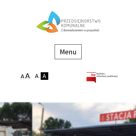
Menu
szybkiego
dostępu
Menu
Strona główna
O firmie
Zakłady
Podaj stan wodomierza
eBOK