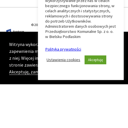
wykorzystywanie przez nas w celach
Wróć
bezpiecznego funkcjonowania strony, w
celach analitycznych i statystycznych,
do
reklamowych i dostosowywania strony
do potrzeb Użytkowników.
© 2026 T-Matic Grupa Computer Plus Sp. z o.o.
Administratorem danych osobowych jest
początku
Przedsiębiorstwo Komunalne Sp. z o. o.
w Bielsku Podlaskim
strony
Witryna wykorzystuje ciasteczka (cookies) w celu
Polityka prywatności
zapewnienia maksymalnej wygody podczas korzystania
z niej. Więcej informacji na ten temat znajduje się na
Ustawienia cookies
Akceptuję
stronie zawierającej naszą
Politykę prywatności
Akceptuję, zamknij komunikat