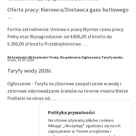
Oferta pracy: Kierowca/Dostawca gazu butlowego
…
Forma zatrudnienia: Umowa o pracę Wymiar czasu pracy:
Pełny etat Wynagrodzenie: od 4.806,00 zł brutto do
5.200,00 zł brutto Przedsiębiorstwo …
Aktualności
Aktualności firmy.
Do pobrania
Ogłoszenia
Taryfy wody
,
środa, 01.07.2026
Taryfy wody 2026r.
Ogłoszenie - Taryfa na zbiorowe zaopatrzenie w wodę i
zbiorowe odprowadzanie ścieków na terenie miasta Bielsk
Podlaski na okres od …
Polityka prywatności
Na stronie używamy plików cookies.
⏶
Klikając „Akceptuję” zgadzasz się na ich
zapisywanie w Twoim urządzeniu i