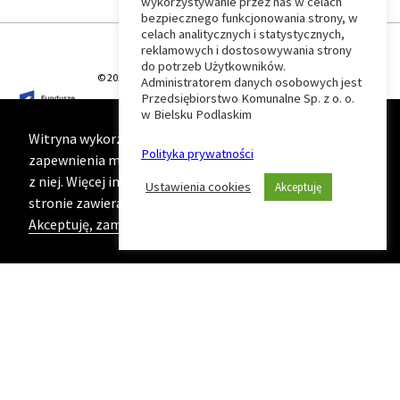
wykorzystywanie przez nas w celach
Wróć
bezpiecznego funkcjonowania strony, w
celach analitycznych i statystycznych,
do
reklamowych i dostosowywania strony
do potrzeb Użytkowników.
© 2026 T-Matic Grupa Computer Plus Sp. z o.o.
Administratorem danych osobowych jest
początku
Przedsiębiorstwo Komunalne Sp. z o. o.
w Bielsku Podlaskim
strony
Witryna wykorzystuje ciasteczka (cookies) w celu
Polityka prywatności
zapewnienia maksymalnej wygody podczas korzystania
z niej. Więcej informacji na ten temat znajduje się na
Ustawienia cookies
Akceptuję
stronie zawierającej naszą
Politykę prywatności
Akceptuję, zamknij komunikat