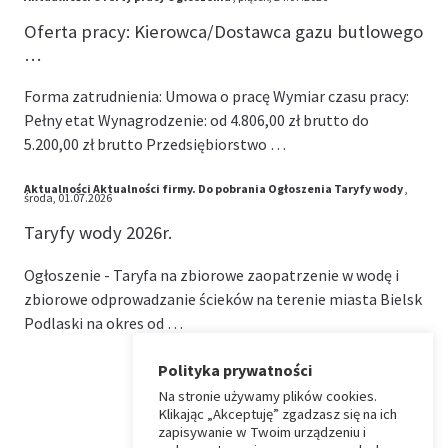
Oferta pracy: Kierowca/Dostawca gazu butlowego
…
Forma zatrudnienia: Umowa o pracę Wymiar czasu pracy:
Pełny etat Wynagrodzenie: od 4.806,00 zł brutto do
5.200,00 zł brutto Przedsiębiorstwo …
Aktualności
Aktualności firmy.
Do pobrania
Ogłoszenia
Taryfy wody
,
środa, 01.07.2026
Taryfy wody 2026r.
Ogłoszenie - Taryfa na zbiorowe zaopatrzenie w wodę i
zbiorowe odprowadzanie ścieków na terenie miasta Bielsk
Podlaski na okres od …
Polityka prywatności
Na stronie używamy plików cookies.
⏶
Klikając „Akceptuję” zgadzasz się na ich
zapisywanie w Twoim urządzeniu i