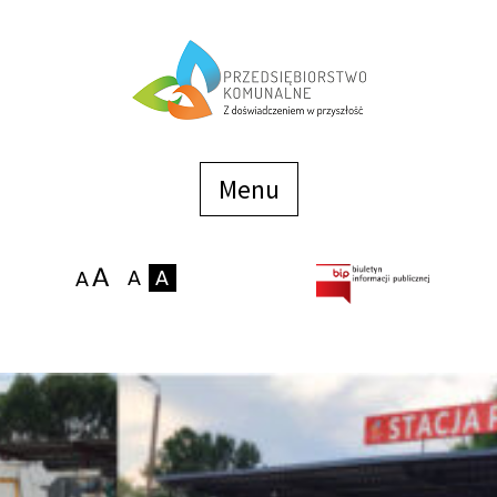
Menu
szybkiego
dostępu
Menu
Strona główna
O firmie
Zakłady
Podaj stan wodomierza
eBOK