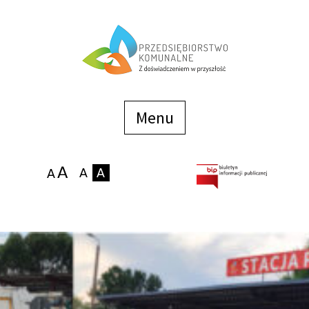
Menu
szybkiego
dostępu
Menu
Strona główna
O firmie
Zakłady
Podaj stan wodomierza
eBOK