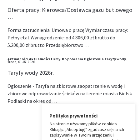
Oferta pracy: Kierowca/Dostawca gazu butlowego
…
Forma zatrudnienia: Umowa o pracę Wymiar czasu pracy:
Pełny etat Wynagrodzenie: od 4.806,00 zł brutto do
5.200,00 zł brutto Przedsiębiorstwo …
Aktualności
Aktualności firmy.
Do pobrania
Ogłoszenia
Taryfy wody
,
środa, 01.07.2026
Taryfy wody 2026r.
Ogłoszenie - Taryfa na zbiorowe zaopatrzenie w wodę i
zbiorowe odprowadzanie ścieków na terenie miasta Bielsk
Podlaski na okres od …
Polityka prywatności
Na stronie używamy plików cookies.
⏶
Klikając „Akceptuję” zgadzasz się na ich
zapisywanie w Twoim urządzeniu i