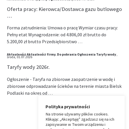
Oferta pracy: Kierowca/Dostawca gazu butlowego
…
Forma zatrudnienia: Umowa o pracę Wymiar czasu pracy:
Pełny etat Wynagrodzenie: od 4.806,00 zł brutto do
5.200,00 zł brutto Przedsiębiorstwo …
Aktualności
Aktualności firmy.
Do pobrania
Ogłoszenia
Taryfy wody
,
środa, 01.07.2026
Taryfy wody 2026r.
Ogłoszenie - Taryfa na zbiorowe zaopatrzenie w wodę i
zbiorowe odprowadzanie ścieków na terenie miasta Bielsk
Podlaski na okres od …
Polityka prywatności
Na stronie używamy plików cookies.
⏶
Klikając „Akceptuję” zgadzasz się na ich
zapisywanie w Twoim urządzeniu i