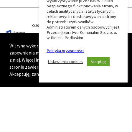
wykorzystywanie przez nas w celach
Wróć
bezpiecznego funkcjonowania strony, w
celach analitycznych i statystycznych,
do
reklamowych i dostosowywania strony
do potrzeb Użytkowników.
© 2026 T-Matic Grupa Computer Plus Sp. z o.o.
Administratorem danych osobowych jest
początku
Przedsiębiorstwo Komunalne Sp. z o. o.
w Bielsku Podlaskim
strony
Witryna wykorzystuje ciasteczka (cookies) w celu
Polityka prywatności
zapewnienia maksymalnej wygody podczas korzystania
z niej. Więcej informacji na ten temat znajduje się na
Ustawienia cookies
Akceptuję
stronie zawierającej naszą
Politykę prywatności
Akceptuję, zamknij komunikat