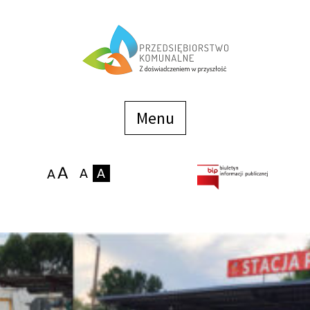
Menu
szybkiego
dostępu
Menu
Strona główna
O firmie
Zakłady
Podaj stan wodomierza
eBOK