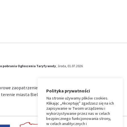
o pobrania
Ogłoszenia
Taryfy wody
, środa, 01.07.2026
iorowe zaopatrzenie w wodę i zbiorowe
Polityka prywatności
terenie miasta Bielsk Podlaski na okres od …
Na stronie używamy plików cookies.
Klikając „Akceptuję” zgadzasz się na ich
zapisywanie w Twoim urządzeniu i
wykorzystywanie przez nas w celach
bezpiecznego funkcjonowania strony,
w celach analitycznych i