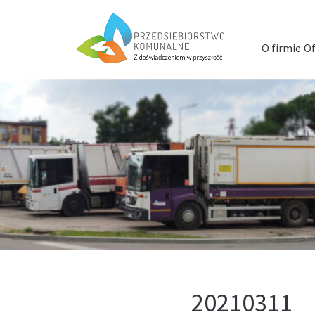
Menu
szybkiego
O firmie
Of
dostępu
20210311