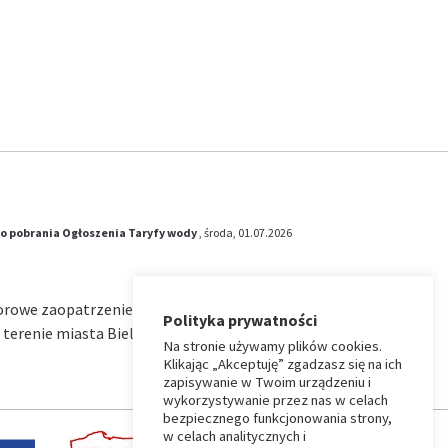
o pobrania
Ogłoszenia
Taryfy wody
, środa, 01.07.2026
iorowe zaopatrzenie w wodę i zbiorowe
Polityka prywatności
terenie miasta Bielsk Podlaski na okres od …
Na stronie używamy plików cookies.
Klikając „Akceptuję” zgadzasz się na ich
zapisywanie w Twoim urządzeniu i
wykorzystywanie przez nas w celach
bezpiecznego funkcjonowania strony,
w celach analitycznych i