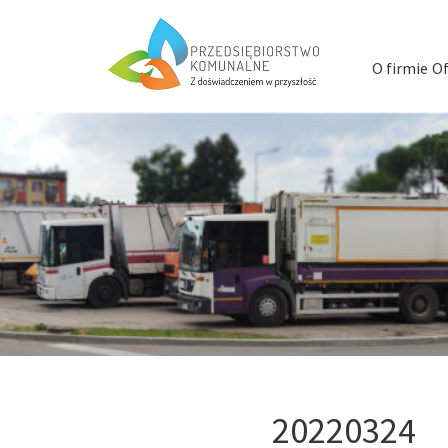
Menu
szybkiego
O firmie
Of
dostępu
20220324