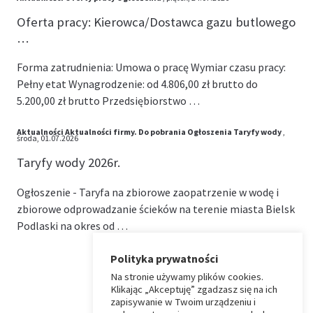
Oferta pracy: Kierowca/Dostawca gazu butlowego
…
Forma zatrudnienia: Umowa o pracę Wymiar czasu pracy:
Pełny etat Wynagrodzenie: od 4.806,00 zł brutto do
5.200,00 zł brutto Przedsiębiorstwo …
Aktualności
Aktualności firmy.
Do pobrania
Ogłoszenia
Taryfy wody
,
środa, 01.07.2026
Taryfy wody 2026r.
Ogłoszenie - Taryfa na zbiorowe zaopatrzenie w wodę i
zbiorowe odprowadzanie ścieków na terenie miasta Bielsk
Podlaski na okres od …
Polityka prywatności
Na stronie używamy plików cookies.
⏶
Klikając „Akceptuję” zgadzasz się na ich
zapisywanie w Twoim urządzeniu i