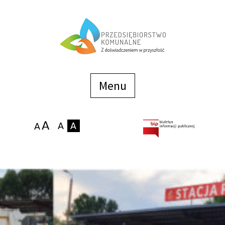
Menu
szybkiego
dostępu
Menu
Strona główna
O firmie
Zakłady
Podaj stan wodomierza
eBOK