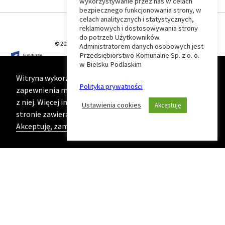
wykorzystywanie przez nas w celach
Wróć
bezpiecznego funkcjonowania strony, w
celach analitycznych i statystycznych,
do
reklamowych i dostosowywania strony
do potrzeb Użytkowników.
© 2026 T-Matic Grupa Computer Plus Sp. z o.o.
Administratorem danych osobowych jest
początku
Przedsiębiorstwo Komunalne Sp. z o. o.
w Bielsku Podlaskim
strony
Witryna wykorzystuje ciasteczka (cookies) w celu
Polityka prywatności
zapewnienia maksymalnej wygody podczas korzystania
z niej. Więcej informacji na ten temat znajduje się na
Ustawienia cookies
Akceptuję
stronie zawierającej naszą
Politykę prywatności
Akceptuję, zamknij komunikat