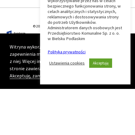
wykorzystywanie przez nas w celach
Wróć
bezpiecznego funkcjonowania strony, w
celach analitycznych i statystycznych,
do
reklamowych i dostosowywania strony
do potrzeb Użytkowników.
© 2026 T-Matic Grupa Computer Plus Sp. z o.o.
Administratorem danych osobowych jest
początku
Przedsiębiorstwo Komunalne Sp. z o. o.
w Bielsku Podlaskim
strony
Witryna wykorzystuje ciasteczka (cookies) w celu
Polityka prywatności
zapewnienia maksymalnej wygody podczas korzystania
z niej. Więcej informacji na ten temat znajduje się na
Ustawienia cookies
Akceptuję
stronie zawierającej naszą
Politykę prywatności
Akceptuję, zamknij komunikat