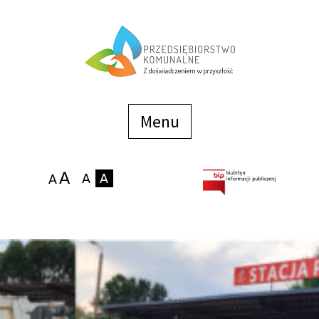
Menu
szybkiego
dostępu
Menu
Strona główna
O firmie
Zakłady
Podaj stan wodomierza
eBOK