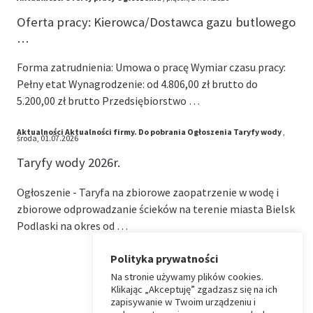
Oferta pracy: Kierowca/Dostawca gazu butlowego
…
Forma zatrudnienia: Umowa o pracę Wymiar czasu pracy:
Pełny etat Wynagrodzenie: od 4.806,00 zł brutto do
5.200,00 zł brutto Przedsiębiorstwo …
Aktualności
Aktualności firmy.
Do pobrania
Ogłoszenia
Taryfy wody
,
środa, 01.07.2026
Taryfy wody 2026r.
Ogłoszenie - Taryfa na zbiorowe zaopatrzenie w wodę i
zbiorowe odprowadzanie ścieków na terenie miasta Bielsk
Podlaski na okres od …
Polityka prywatności
Na stronie używamy plików cookies.
⏶
Klikając „Akceptuję” zgadzasz się na ich
zapisywanie w Twoim urządzeniu i