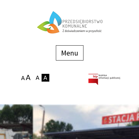
Menu
szybkiego
dostępu
Menu
Strona główna
O firmie
Zakłady
Podaj stan wodomierza
eBOK