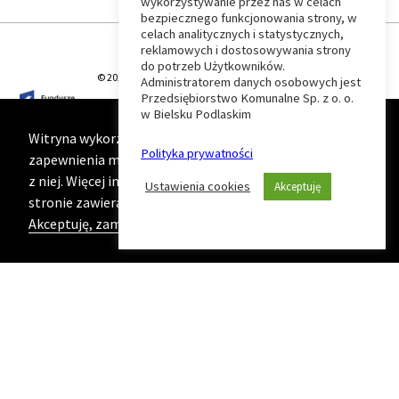
wykorzystywanie przez nas w celach
Wróć
bezpiecznego funkcjonowania strony, w
celach analitycznych i statystycznych,
do
reklamowych i dostosowywania strony
do potrzeb Użytkowników.
© 2026 T-Matic Grupa Computer Plus Sp. z o.o.
Administratorem danych osobowych jest
początku
Przedsiębiorstwo Komunalne Sp. z o. o.
w Bielsku Podlaskim
strony
Witryna wykorzystuje ciasteczka (cookies) w celu
Polityka prywatności
zapewnienia maksymalnej wygody podczas korzystania
z niej. Więcej informacji na ten temat znajduje się na
Ustawienia cookies
Akceptuję
stronie zawierającej naszą
Politykę prywatności
Akceptuję, zamknij komunikat