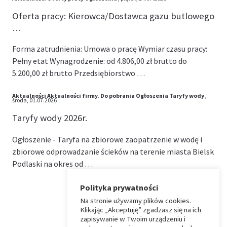
Oferta pracy: Kierowca/Dostawca gazu butlowego
…
Forma zatrudnienia: Umowa o pracę Wymiar czasu pracy:
Pełny etat Wynagrodzenie: od 4.806,00 zł brutto do
5.200,00 zł brutto Przedsiębiorstwo …
Aktualności
Aktualności firmy.
Do pobrania
Ogłoszenia
Taryfy wody
,
środa, 01.07.2026
Taryfy wody 2026r.
Ogłoszenie - Taryfa na zbiorowe zaopatrzenie w wodę i
zbiorowe odprowadzanie ścieków na terenie miasta Bielsk
Podlaski na okres od …
Polityka prywatności
Na stronie używamy plików cookies.
⏶
Klikając „Akceptuję” zgadzasz się na ich
zapisywanie w Twoim urządzeniu i