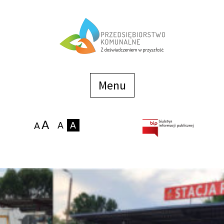
Menu
szybkiego
dostępu
Menu
Strona główna
O firmie
Zakłady
Podaj stan wodomierza
eBOK