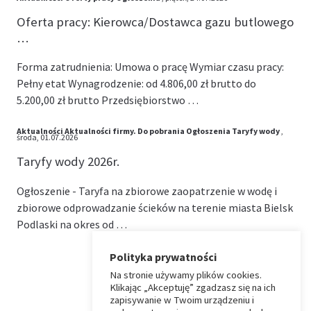
Oferta pracy: Kierowca/Dostawca gazu butlowego
…
Forma zatrudnienia: Umowa o pracę Wymiar czasu pracy:
Pełny etat Wynagrodzenie: od 4.806,00 zł brutto do
5.200,00 zł brutto Przedsiębiorstwo …
Aktualności
Aktualności firmy.
Do pobrania
Ogłoszenia
Taryfy wody
,
środa, 01.07.2026
Taryfy wody 2026r.
Ogłoszenie - Taryfa na zbiorowe zaopatrzenie w wodę i
zbiorowe odprowadzanie ścieków na terenie miasta Bielsk
Podlaski na okres od …
Polityka prywatności
Na stronie używamy plików cookies.
⏶
Klikając „Akceptuję” zgadzasz się na ich
zapisywanie w Twoim urządzeniu i