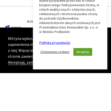
wykorzystywanie przez nas w celach
Wróć
bezpiecznego funkcjonowania strony, w
celach analitycznych i statystycznych,
do
reklamowych i dostosowywania strony
do potrzeb Użytkowników.
© 2026 T-Matic Grupa Computer Plus Sp. z o.o.
Administratorem danych osobowych jest
początku
Przedsiębiorstwo Komunalne Sp. z o. o.
w Bielsku Podlaskim
strony
Witryna wykorzystuje ciasteczka (cookies) w celu
Polityka prywatności
zapewnienia maksymalnej wygody podczas korzystania
z niej. Więcej informacji na ten temat znajduje się na
Ustawienia cookies
Akceptuję
stronie zawierającej naszą
Politykę prywatności
Akceptuję, zamknij komunikat