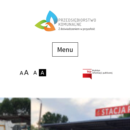
Menu
szybkiego
dostępu
Menu
Strona główna
O firmie
Zakłady
Podaj stan wodomierza
eBOK