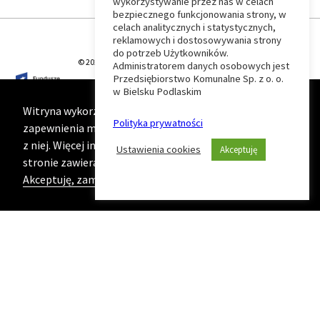
wykorzystywanie przez nas w celach
Wróć
bezpiecznego funkcjonowania strony, w
celach analitycznych i statystycznych,
do
reklamowych i dostosowywania strony
do potrzeb Użytkowników.
© 2026 T-Matic Grupa Computer Plus Sp. z o.o.
Administratorem danych osobowych jest
początku
Przedsiębiorstwo Komunalne Sp. z o. o.
w Bielsku Podlaskim
strony
Witryna wykorzystuje ciasteczka (cookies) w celu
Polityka prywatności
zapewnienia maksymalnej wygody podczas korzystania
z niej. Więcej informacji na ten temat znajduje się na
Ustawienia cookies
Akceptuję
stronie zawierającej naszą
Politykę prywatności
Akceptuję, zamknij komunikat