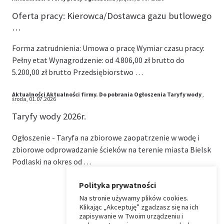
Oferta pracy: Kierowca/Dostawca gazu butlowego
…
Forma zatrudnienia: Umowa o pracę Wymiar czasu pracy:
Pełny etat Wynagrodzenie: od 4.806,00 zł brutto do
5.200,00 zł brutto Przedsiębiorstwo …
Aktualności
Aktualności firmy.
Do pobrania
Ogłoszenia
Taryfy wody
,
środa, 01.07.2026
Taryfy wody 2026r.
Ogłoszenie - Taryfa na zbiorowe zaopatrzenie w wodę i
zbiorowe odprowadzanie ścieków na terenie miasta Bielsk
Podlaski na okres od …
Polityka prywatności
Na stronie używamy plików cookies.
⏶
Klikając „Akceptuję” zgadzasz się na ich
zapisywanie w Twoim urządzeniu i