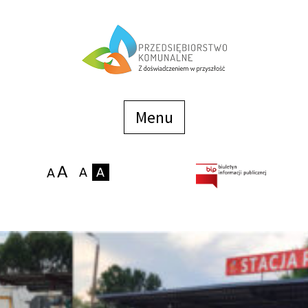
Menu
szybkiego
dostępu
Menu
Strona główna
O firmie
Zakłady
Podaj stan wodomierza
eBOK