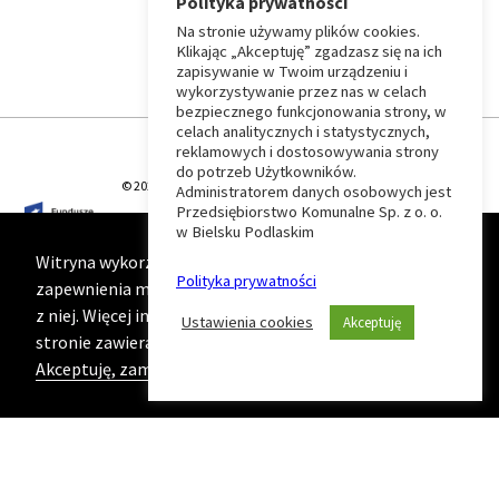
Polityka prywatności
Na stronie używamy plików cookies.
⏶
Klikając „Akceptuję” zgadzasz się na ich
zapisywanie w Twoim urządzeniu i
wykorzystywanie przez nas w celach
Wróć
bezpiecznego funkcjonowania strony, w
celach analitycznych i statystycznych,
do
reklamowych i dostosowywania strony
do potrzeb Użytkowników.
© 2026 T-Matic Grupa Computer Plus Sp. z o.o.
Administratorem danych osobowych jest
początku
Przedsiębiorstwo Komunalne Sp. z o. o.
w Bielsku Podlaskim
strony
Witryna wykorzystuje ciasteczka (cookies) w celu
Polityka prywatności
zapewnienia maksymalnej wygody podczas korzystania
z niej. Więcej informacji na ten temat znajduje się na
Ustawienia cookies
Akceptuję
stronie zawierającej naszą
Politykę prywatności
Akceptuję, zamknij komunikat