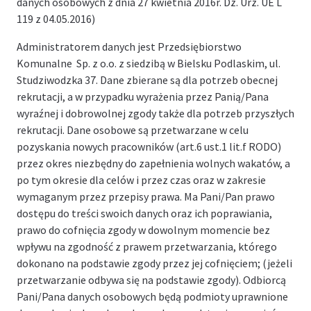
danych osobowych z dnia 27 kwietnia 2016r. Dz. Urz. UE L
119 z 04.05.2016)
Administratorem danych jest Przedsiębiorstwo
Komunalne Sp. z o.o. z siedzibą w Bielsku Podlaskim, ul.
Studziwodzka 37. Dane zbierane są dla potrzeb obecnej
rekrutacji, a w przypadku wyrażenia przez Panią/Pana
wyraźnej i dobrowolnej zgody także dla potrzeb przyszłych
rekrutacji. Dane osobowe są przetwarzane w celu
pozyskania nowych pracowników (art.6 ust.1 lit.f RODO)
przez okres niezbędny do zapełnienia wolnych wakatów, a
po tym okresie dla celów i przez czas oraz w zakresie
wymaganym przez przepisy prawa. Ma Pani/Pan prawo
dostępu do treści swoich danych oraz ich poprawiania,
prawo do cofnięcia zgody w dowolnym momencie bez
wpływu na zgodność z prawem przetwarzania, którego
dokonano na podstawie zgody przez jej cofnięciem; (jeżeli
przetwarzanie odbywa się na podstawie zgody). Odbiorcą
Pani/Pana danych osobowych będą podmioty uprawnione